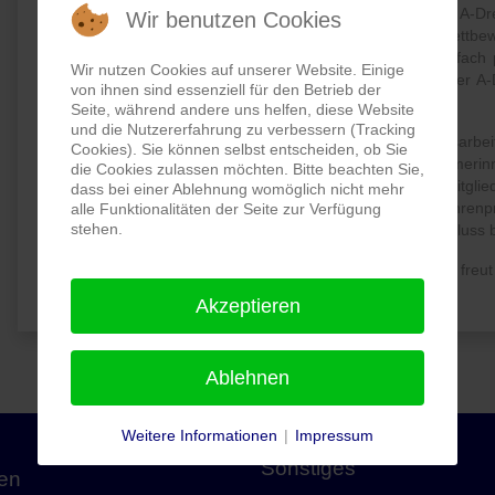
mit Danika 14 einen hervorragenden zweiten Platz in der A-D
Wir benutzen Cookies
mit Calidos’ Kitty den Stadtmeistertitel im Springreiter-Wet
Platz belegte. Auch Janina Schomaker konnte sich mehrfach pl
Wir nutzen Cookies auf unserer Website. Einige
Springen sowie den dritten Platz in der E-Dressur. In der A
von ihnen sind essenziell für den Betrieb der
Dickenberger Ergebnis mit einem dritten Platz.
Seite, während andere uns helfen, diese Website
und die Nutzererfahrung zu verbessern (Tracking
Diese Ergebnisse unterstreichen die gute Ausbildungsarb
Cookies). Sie können selbst entscheiden, ob Sie
Unterstützer. Der SV Dickenberg ist stolz auf alle Teilnehmerin
die Cookies zulassen möchten. Bitte beachten Sie,
vertreten haben. Gleichzeitig möchten wir alle Vereinsmitgli
dass bei einer Ablehnung womöglich nicht mehr
Neben wertvollen Turniererfahrungen warten attraktive Ehrenp
alle Funktionalitäten der Seite zur Verfügung
stehen.
Party, die jedes Jahr einen würdigen und geselligen Abschluss b
Der SV Dickenberg gratuliert allen Platzierten herzlich und freu
Akzeptieren
Ablehnen
Weitere Informationen
|
Impressum
Sonstiges
gen