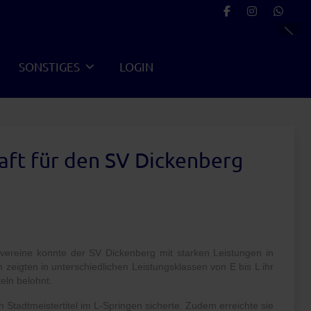
SONSTIGES
LOGIN
aft für den SV Dickenberg
tvereine konnte der SV Dickenberg mit starken Leistungen in
eigten in unterschiedlichen Leistungsklassen von E bis L ihr
eln belohnt.
n Stadtmeistertitel im L-Springen sicherte. Zudem erreichte sie