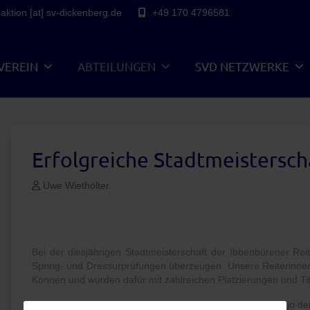
ktion [at] sv-dickenberg.de
+49 170 4796581
VEREIN
ABTEILUNGEN
SVD NETZWERKE
Erfolgreiche Stadtmeistersch
Uwe Wiethölter
Bei der diesjährigen Stadtmeisterschaft der Ibbenbürener Rei
Spring- und Dressurprüfungen überzeugen. Unsere Reiterinnen z
Können und wurden dafür mit zahlreichen Platzierungen und Tit
Besonders erfolgreich war Aline Schröer, die sich mit Fynnjo de