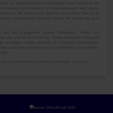
ressur. Im Nachwuchsbereich überzeugte Finnja Görnandt, die
tbewerb errang und außerdem im Reiterwettbewerb den zweiten
atzieren: Sie erreichte mit Surprise den zweiten Platz im E-
-Dressur komplettierte Katharina Stanek mit Findus das gute
eit und das Engagement unserer Reiterinnen, Trainer und
nen, die unseren Verein bei der Stadtmeisterschaft erfolgreich
eder ermutigen, künftig ebenfalls an Prüfungen teilzunehmen.
reise sowie eine feierliche Ehrung im Rahmen unserer Reiter-
ildet.
t sich auf viele weitere Starts bei kommenden Turnieren.