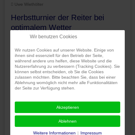
Uwe Wiethölter
Herbstturnier der Reiter bei
optimalem Wetter
Wir benutzen Cookies
Das traditionelle
Herbstturnier der
Wir nutzen Cookies auf unserer Website. Einige von
Reitabteilung hat
ihnen sind essenziell für den Betrieb der Seite,
am 5. und 6.
während andere uns helfen, diese Website und die
Oktober wieder
Nutzererfahrung zu verbessern (Tracking Cookies). Sie
können selbst entscheiden, ob Sie die Cookies
zahlreiche
zulassen möchten. Bitte beachten Sie, dass bei einer
Besucher und
Ablehnung womöglich nicht mehr alle Funktionalitäten
Aktive zur
der Seite zur Verfügung stehen.
Reitanlage an
der Heinrich-
Akzeptieren
Brockmann-
Straße gelockt.
Ablehnen
Am Samstag
zeigten die Dressurreiter vom Reiter-Wettbewerb bis zur
Weitere Informationen
|
Impressum