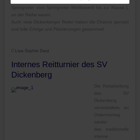
Klasse M ihr Können, während am Sonntag die
Springreiter vom Springreiter-Wettbewerb bis zur Klasse L
an der Reihe waren.
Auch viele Dickenberger Reiter haben die Chance genutzt
und tolle Erfolge und Platzierungen gesammelt.
Lisa-Sophie Daut
Internes Reitturnier des SV
Dickenberg
Die Reitabteilung
des SV
Dickenberg
veranstaltete an
Ostermontag
wieder
das traditionelle
interne