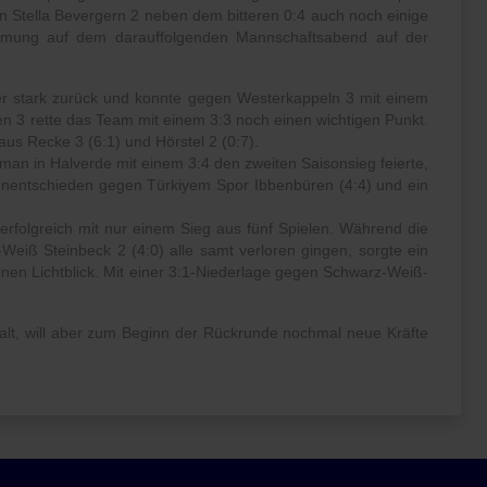
 Stella Bevergern 2 neben dem bitteren 0:4 auch noch einige
immung auf dem darauffolgenden Mannschaftsabend auf der
r stark zurück und konnte gegen Westerkappeln 3 mit einem
en 3 rette das Team mit einem 3:3 noch einen wichtigen Punkt.
us Recke 3 (6:1) und Hörstel 2 (0:7).
 man in Halverde mit einem 3:4 den zweiten Saisonsieg feierte,
 Unentschieden gegen Türkiyem Spor Ibbenbüren (4:4) und ein
erfolgreich mit nur einem Sieg aus fünf Spielen. Während die
Weiß Steinbeck 2 (4:0) alle samt verloren gingen, sorgte ein
en Lichtblick. Mit einer 3:1-Niederlage gegen Schwarz-Weiß-
halt, will aber zum Beginn der Rückrunde nochmal neue Kräfte