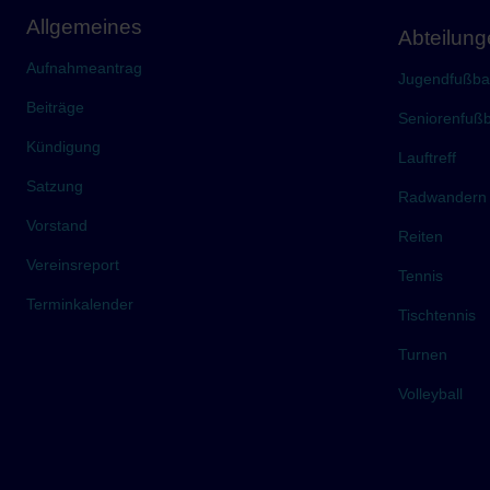
Allgemeines
Abteilun
Aufnahmeantrag
Jugendfußbal
Beiträge
Seniorenfußb
Kündigung
Lauftreff
Satzung
Radwandern
Vorstand
Reiten
Vereinsreport
Tennis
Terminkalender
Tischtennis
Turnen
Volleyball