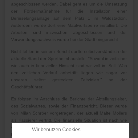
abgeschlossen werden. Dabei geht es um die Umsetzung
der Fördermaßnahme für die Installation einer
Berieselungsanlage auf dem Platz 1 im Waldstadion.
Außerdem wurde dort eine Maulwurfsperre installiert. Die
Arbeiten sind inzwischen abgeschlossen und der
Verwendungsnachweis wurde bei der Stadt eingereicht.
Nicht fehlen in seinem Bericht durfte selbstverständlich der
aktuelle Stand der Sportheimbaustelle. "Sowohl in zeitlicher
wie auch in finanzieller Hinsicht sind wir voll im Soll. Was
den zeitlichen Verlauf anbetrifft liegen wie sogar vor
unseren selbst gesteckten Zeitzielen." so der
Geschäftsführer.
Es folgten im Anschluss die Berichte der Abteilungsleiter,
des Sozialwartes, sowie der Finanzbericht. Dieser wurde
von Milan Schröer vorgetragen, der aktuell Malte Möllers
als Kassierer vertritt. Die finanzielle Situation ist nach wie
vor sehr positiv. Die Rücklagen für kommende Projekte
Wir benutzen Cookies
konnten in 2023 weiter aufgestockt werden. In seiner